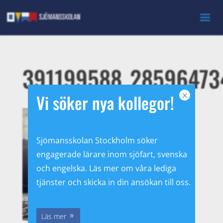
391199588_28596473
×
Vi söker nya kollegor!
Sjömansskolan Stockholm söker
engagerade lärare inom sjöfart, svenska
och engelska. Läs mer om våra lediga
tjänster och skicka in din ansökan till oss.
Läs mer