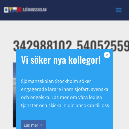
342988102_5405255
×
Vi söker nya kollegor!
Sjömansskolan Stockholm söker
engagerade lärare inom sjöfart, svenska
och engelska. Läs mer om våra lediga
tjänster och skicka in din ansökan till oss.
Läs mer