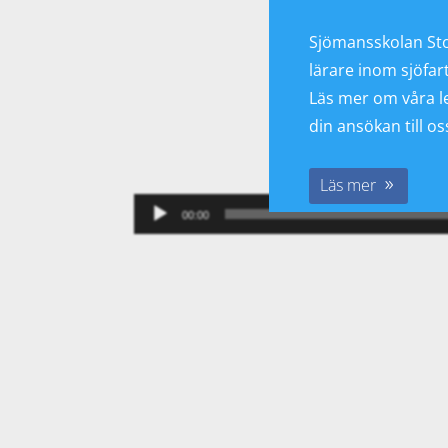
Sjömansskolan St
lärare inom sjöfar
Läs mer om våra le
din ansökan till os
Läs mer
00:00