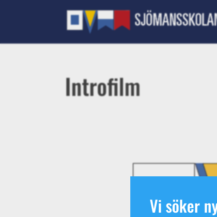
Introfilm
Videospelare
Vi söker ny