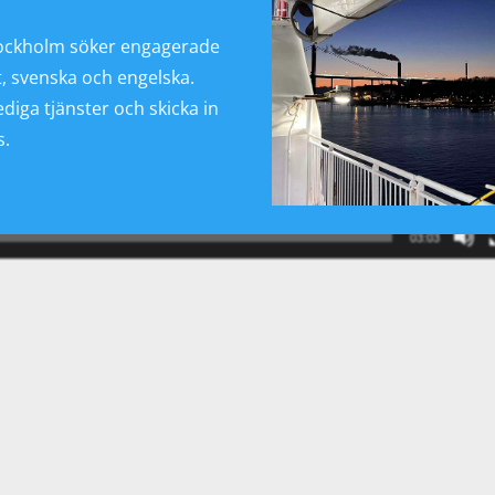
ockholm söker engagerade
t, svenska och engelska.
diga tjänster och skicka in
s.
03:03