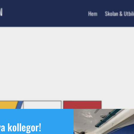
Hem
Skolan & Utbi
a kollegor!