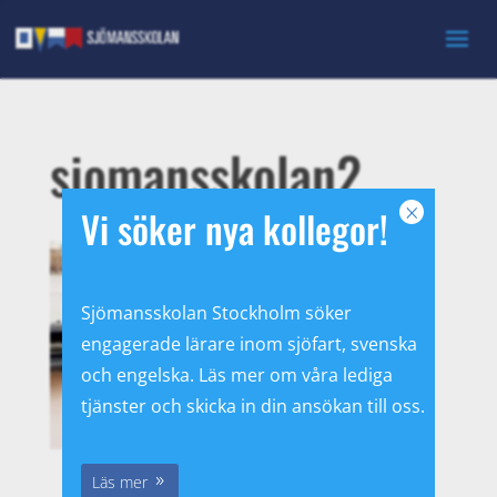
sjomansskolan2
×
Vi söker nya kollegor!
Sjömansskolan Stockholm söker
engagerade lärare inom sjöfart, svenska
och engelska. Läs mer om våra lediga
tjänster och skicka in din ansökan till oss.
Läs mer