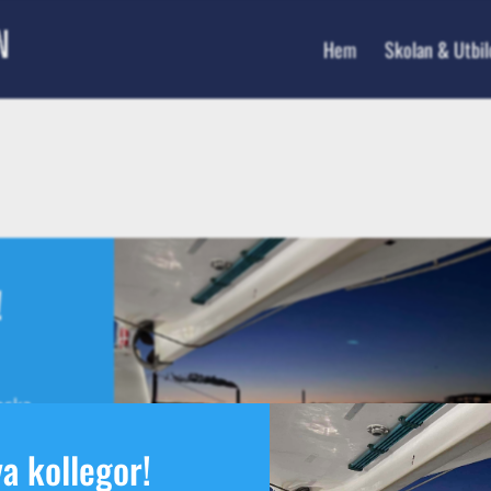
Hem
Skolan & Utbi
!
nska
a
a kollegor!
l oss.